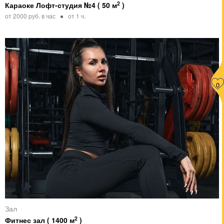
2
Караоке Лофт-студия №4 ( 50 м
)
от 2000 руб. в час
от 1 ч.
0
Зал
2
Фитнес зал ( 1400 м
)